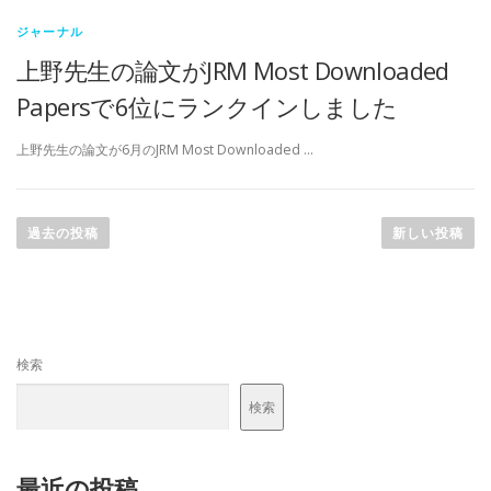
ジャーナル
上野先生の論文がJRM Most Downloaded
Papersで6位にランクインしました
上野先生の論文が6月のJRM Most Downloaded …
投
稿
過去の投稿
新しい投稿
ナ
ビ
ゲ
ー
検索
シ
ョ
検索
ン
最近の投稿