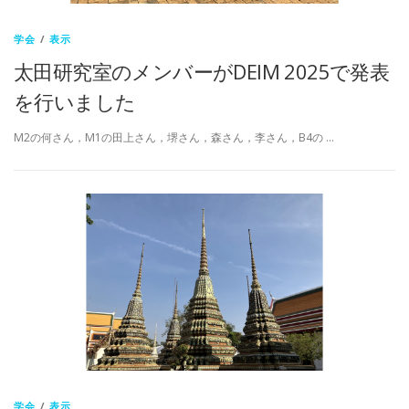
学会
/
表示
太田研究室のメンバーがDEIM 2025で発表
を行いました
M2の何さん，M1の田上さん，堺さん，森さん，李さん，B4の …
学会
/
表示