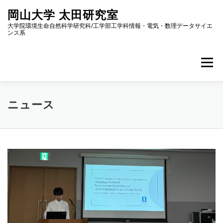
コ
岡山大学 太田研究室
ン
テ
大学院環境生命自然科学研究科/工学部工学科情報・電気・数理データサイエ
ンス系
ン
ツ
へ
メニュー
ス
キ
ッ
プ
ホーム
メンバー紹介
研究
ニュース
ニュース
アクセス
研究室内限定情報
ENGLISH
ニ
ュ
ー
ス