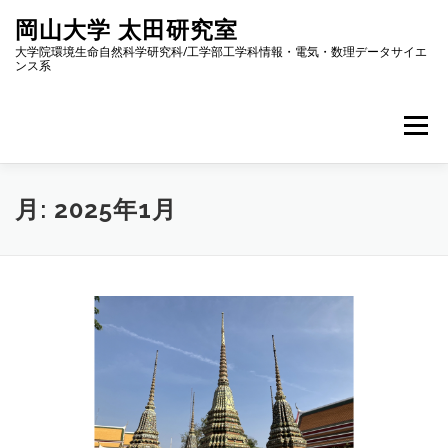
コ
岡山大学 太田研究室
ン
テ
大学院環境生命自然科学研究科/工学部工学科情報・電気・数理データサイエ
ンス系
ン
ツ
へ
メニュー
ス
キ
ッ
プ
ホーム
メンバー紹介
研究
ニュース
月:
2025年1月
アクセス
研究室内限定情報
ENGLISH