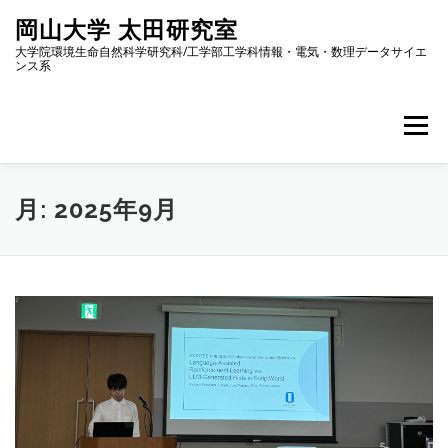
コ
岡山大学 太田研究室
ン
テ
大学院環境生命自然科学研究科/工学部工学科情報・電気・数理データサイエ
ンス系
ン
ツ
へ
メニュー
ス
キ
ッ
プ
ホーム
メンバー紹介
研究
ニュース
月:
2025年9月
アクセス
研究室内限定情報
ENGLISH