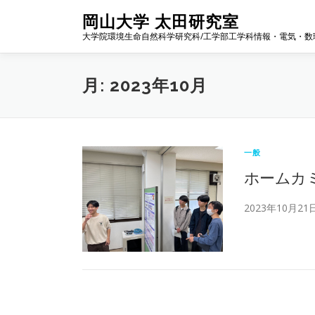
コ
岡山大学 太田研究室
ン
大学院環境生命自然科学研究科/工学部工学科情報・電気・数
テ
ン
ツ
月:
2023年10月
へ
ス
キ
ッ
プ
一般
ホームカミ
2023年10月2